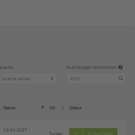
prache
Ausbildungen durchsuchen
Datum
Ort
Status
t ascending)
(Click to sort descending)
(Click to sort ascending)
(Click to clear sorting)
19.04.2027 -
Sursee
9 freie Plätze