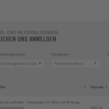
US- UND WEITERBILDUNGEN
UCHEN UND ANMELDEN
sbildungsbereich
Fachperson
S
itel
Nummer
Click to sort ascending)
(Click to sor
Sicher auftreten - überzeugen mit Wort und Wirkung,
Rhetoriktraining
4921 A