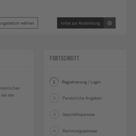
ungsdatum wählen
Infos zur Ausbildung
FORTSCHRITT
Registrierung / Login
1
rsönliches
 bei der
Persönliche Angaben
2
Geschäftsadresse
3
Rechnungsadresse
4