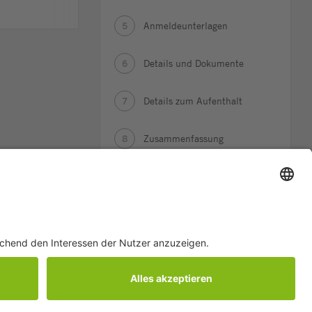
Anmeldeunterlagen
5
Details und Dokumente
6
Details zum Aufenthalt
7
Zusammenfassung
8
Bestätigung
9
Copyright ©
Stiftung Campus Sursee