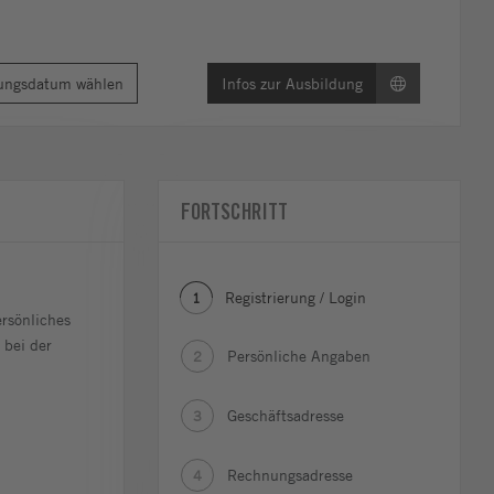
ungsdatum wählen
Infos zur Ausbildung
FORTSCHRITT
Registrierung / Login
1
rsönliches
 bei der
Persönliche Angaben
2
Geschäftsadresse
3
Rechnungsadresse
4