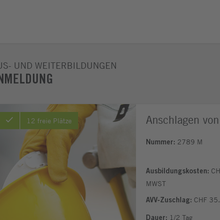
US- UND WEITERBILDUNGEN
NMELDUNG
Anschlagen von 
12 freie Plätze
2789 M
Nummer:
CHF
Ausbildungskosten:
MWST
CHF 35.
AVV-Zuschlag:
1/2 Tag
Dauer: