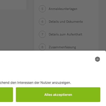
Anmeldeunterlagen
5
Details und Dokumente
6
Details zum Aufenthalt
7
Zusammenfassung
8
Bestätigung
9
Copyright ©
Stiftung Campus Sursee