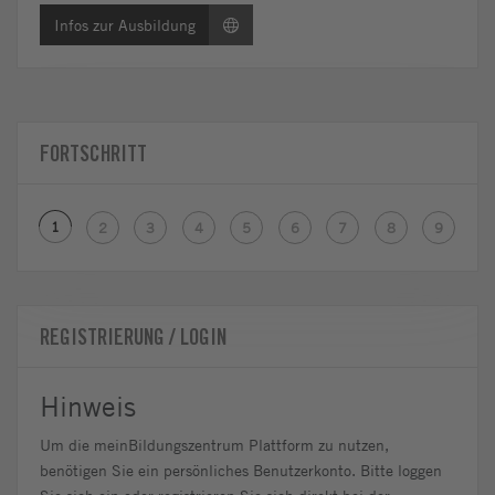
Infos zur Ausbildung
FORTSCHRITT
1
2
3
4
5
6
7
8
9
REGISTRIERUNG / LOGIN
Hinweis
Um die meinBildungszentrum Plattform zu nutzen,
benötigen Sie ein persönliches Benutzerkonto. Bitte loggen