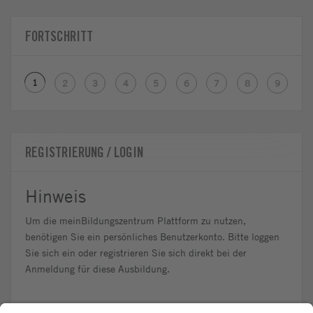
FORTSCHRITT
1
2
3
4
5
6
7
8
9
REGISTRIERUNG / LOGIN
Hinweis
Um die meinBildungszentrum Plattform zu nutzen,
benötigen Sie ein persönliches Benutzerkonto. Bitte loggen
Sie sich ein oder registrieren Sie sich direkt bei der
Anmeldung für diese Ausbildung.