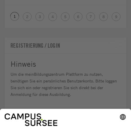
1
2
3
4
5
6
7
8
9
REGISTRIERUNG / LOGIN
Hinweis
Um die meinBildungszentrum Plattform zu nutzen,
benötigen Sie ein persönliches Benutzerkonto. Bitte loggen
Sie sich ein oder registrieren Sie sich direkt bei der
Anmeldung für diese Ausbildung.
Login