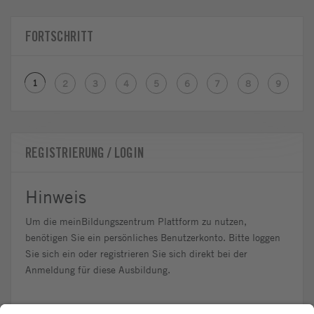
FORTSCHRITT
1
2
3
4
5
6
7
8
9
REGISTRIERUNG / LOGIN
Hinweis
Um die meinBildungszentrum Plattform zu nutzen,
benötigen Sie ein persönliches Benutzerkonto. Bitte loggen
Sie sich ein oder registrieren Sie sich direkt bei der
Anmeldung für diese Ausbildung.