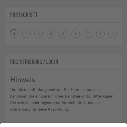
FORTSCHRITT
1
2
3
4
5
6
7
8
9
REGISTRIERUNG / LOGIN
Hinweis
Um die meinBildungszentrum Plattform zu nutzen,
benötigen Sie ein persönliches Benutzerkonto. Bitte loggen
Sie sich ein oder registrieren Sie sich direkt bei der
Anmeldung für diese Ausbildung.