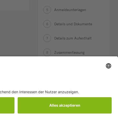
Anmeldeunterlagen
5
Details und Dokumente
6
Details zum Aufenthalt
7
Zusammenfassung
8
Bestätigung
9
Copyright ©
Stiftung Campus Sursee