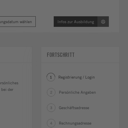
ungsdatum wählen
Infos zur Ausbildung
FORTSCHRITT
Registrierung / Login
1
rsönliches
 bei der
Persönliche Angaben
2
Geschäftsadresse
3
Rechnungsadresse
4