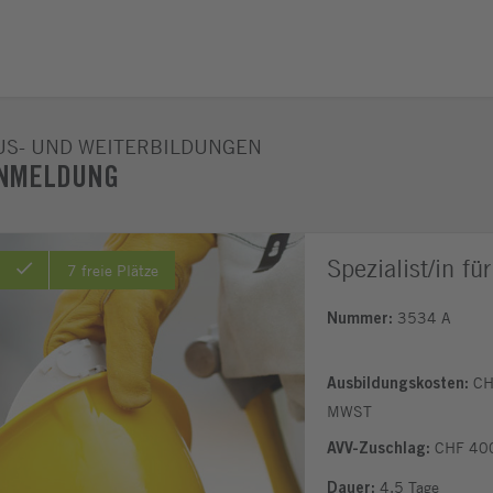
US- UND WEITERBILDUNGEN
NMELDUNG
Spezialist/in f
7 freie Plätze
3534 A
Nummer:
CH
Ausbildungskosten:
MWST
CHF 400
AVV-Zuschlag:
4.5 Tage
Dauer: